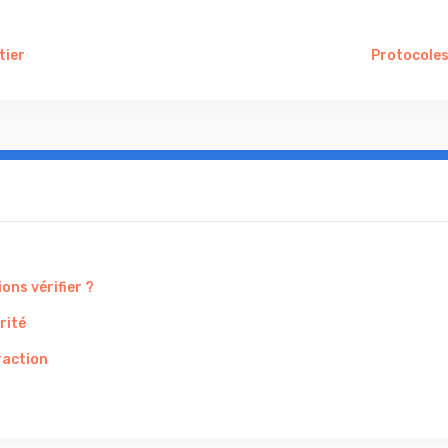
tier
Protocoles
ons vérifier ?
rité
raction