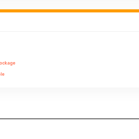
tockage
le
es de sécurité en entreprise afin de protéger la santé des emplo