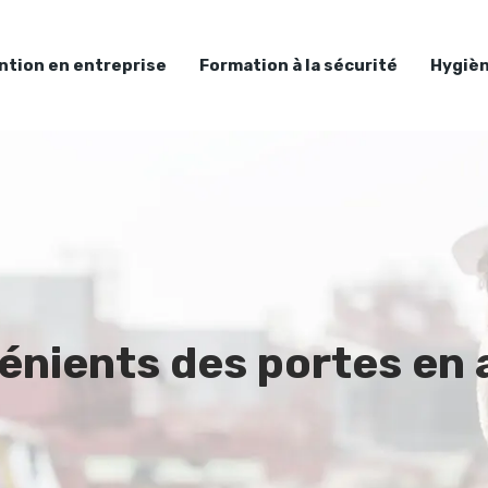
ntion en entreprise
Formation à la sécurité
Hygièn
nients des portes en a