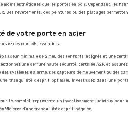
e moins esthétiques que les portes en bois. Cependant, les f
raux. Des revêtements, des peintures ou des placages permettent
té de votre porte en acier
suivez ces conseils essentiels.
paisseur minimale de 2 mm, des renforts intégrés et une certific
électionnez une serrure haute sécurité, certifiée A2P, et assur
ue des systèmes d’alarme, des capteurs de mouvement ou des camé
’une tranquillité d’esprit optimale. Investissez dans une port
curité complet, représente un investissement judicieux pour as
néficierez d’une tranquillité d’esprit inégalée.