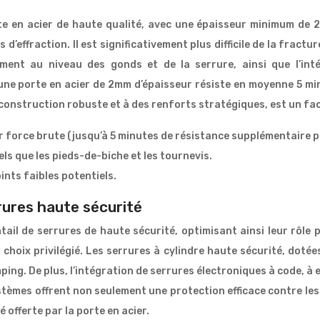
te en acier de haute qualité, avec une épaisseur minimum de 
d’effraction. Il est significativement plus difficile de la fractu
mment au niveau des gonds et de la serrure, ainsi que l’inté
ne porte en acier de 2mm d’épaisseur résiste en moyenne 5 minu
e construction robuste et à des renforts stratégiques, est un fa
r force brute (jusqu’à 5 minutes de résistance supplémentaire pa
ls que les pieds-de-biche et les tournevis.
nts faibles potentiels.
rures haute sécurité
ail de serrures de haute sécurité, optimisant ainsi leur rôle
 choix privilégié. Les serrures à cylindre haute sécurité, dotée
ing. De plus, l’intégration de serrures électroniques à code, à
stèmes offrent non seulement une protection efficace contre les
 offerte par la porte en acier.