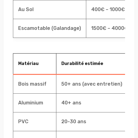
Au Sol
400€ – 1000€
Escamotable (Galandage)
1500€ – 4000€
Matériau
Durabilité estimée
En
Bois massif
50+ ans (avec entretien)
Ré
Aluminium
40+ ans
Fa
PVC
20-30 ans
Fa