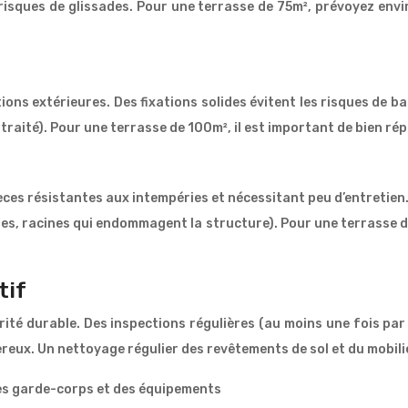
s risques de glissades. Pour une terrasse de 75m², prévoyez en
ions extérieures. Des fixations solides évitent les risques de b
raité). Pour une terrasse de 100m², il est important de bien répa
èces résistantes aux intempéries et nécessitant peu d’entretien. 
ches, racines qui endommagent la structure). Pour une terrasse 
tif
ité durable. Des inspections régulières (au moins une fois par 
eux. Un nettoyage régulier des revêtements de sol et du mobilier
 des garde-corps et des équipements