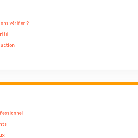
ons vérifier ?
rité
raction
ofessionnel
ants
aux