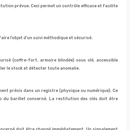
itution prévue. Ceci permet un contrôle efficace et facilite
aire l’objet d’un suivi méthodique et sécurisé.
urisé (coffre-fort, armoire blindée) sous clé, accessible
r le stock et détecter toute anomalie.
ement précis dans un registre (physique ou numérique). Ce
o du barillet concerné. La restitution des clés doit être
t concerné doit être changé immédiatement. Un signalement