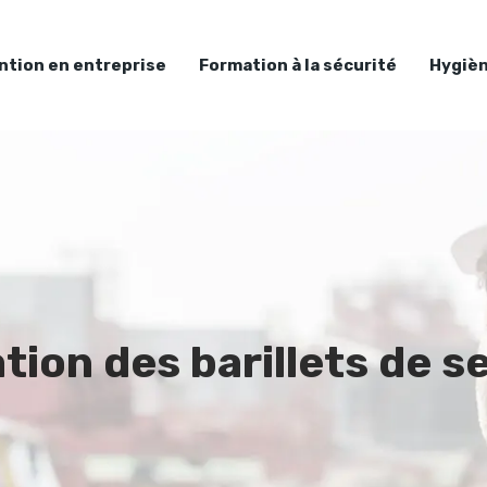
ntion en entreprise
Formation à la sécurité
Hygièn
tion des barillets de s