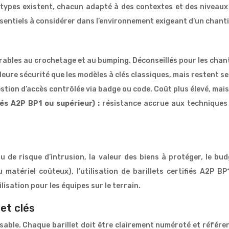
rs types existent, chacun adapté à des contextes et des niveaux
essentiels à considérer dans l’environnement exigeant d’un chanti
ables au crochetage et au bumping. Déconseillés pour les chant
leure sécurité que les modèles à clés classiques, mais restent se
stion d’accès contrôlée via badge ou code. Coût plus élevé, mais
iés A2P BP1 ou supérieur) :
résistance accrue aux techniques d
u de risque d’intrusion, la valeur des biens à protéger, le bud
du matériel coûteux), l’utilisation de barillets certifiés A2
lisation pour les équipes sur le terrain.
 et clés
nsable. Chaque barillet doit être clairement numéroté et référe