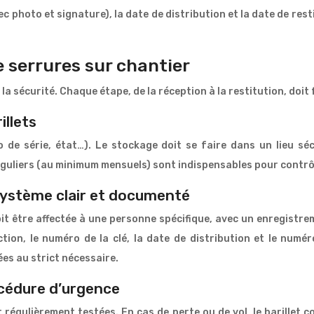
vec photo et signature), la date de distribution et la date de rest
e serrures sur chantier
 sécurité. Chaque étape, de la réception à la restitution, doit f
illets
o de série, état…). Le stockage doit se faire dans un lieu séc
uliers (au minimum mensuels) sont indispensables pour contrôle
 système clair et documenté
it être affectée à une personne spécifique, avec un enregistr
ction, le numéro de la clé, la date de distribution et le numér
ées au strict nécessaire.
océdure d’urgence
t régulièrement testées. En cas de perte ou de vol, le barille