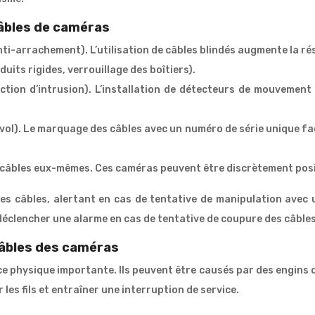
câbles de caméras
i-arrachement). L’utilisation de câbles blindés augmente la résis
uits rigides, verrouillage des boîtiers).
ection d’intrusion). L’installation de détecteurs de mouvemen
vol). Le marquage des câbles avec un numéro de série unique facil
câbles eux-mêmes. Ces caméras peuvent être discrètement positi
les câbles, alertant en cas de tentative de manipulation avec 
éclencher une alarme en cas de tentative de coupure des câbles
câbles des caméras
physique importante. Ils peuvent être causés par des engins de
s fils et entraîner une interruption de service.