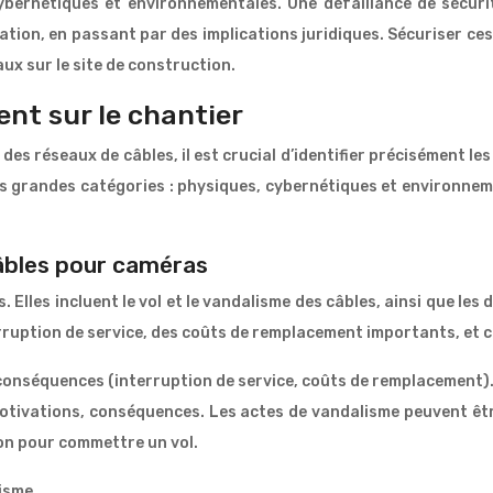
ybernétiques et environnementales. Une défaillance de sécuri
tion, en passant par des implications juridiques. Sécuriser ces 
aux sur le site de construction.
nt sur le chantier
des réseaux de câbles, il est crucial d’identifier précisément le
s grandes catégories : physiques, cybernétiques et environne
âbles pour caméras
 Elles incluent le vol et le vandalisme des câbles, ainsi que le
erruption de service, des coûts de remplacement importants, et 
, conséquences (interruption de service, coûts de remplacement)
otivations, conséquences. Les actes de vandalisme peuvent être
ion pour commettre un vol.
isme.