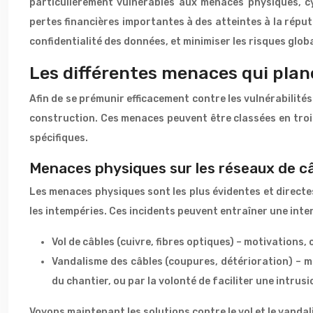
particulièrement vulnérables aux menaces physiques, c
pertes financières importantes à des atteintes à la réputa
confidentialité des données, et minimiser les risques glob
Les différentes menaces qui plane
Afin de se prémunir efficacement contre les vulnérabilités 
construction. Ces menaces peuvent être classées en troi
spécifiques.
Menaces physiques sur les réseaux de c
Les menaces physiques sont les plus évidentes et directes.
les intempéries. Ces incidents peuvent entraîner une int
Vol de câbles (cuivre, fibres optiques) – motivations
Vandalisme des câbles (coupures, détérioration) – m
du chantier, ou par la volonté de faciliter une intrus
Voyons maintenant les solutions contre le vol et le vandal