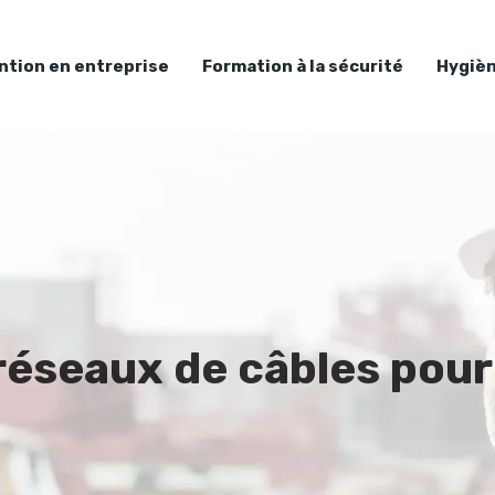
ntion en entreprise
Formation à la sécurité
Hygièn
réseaux de câbles pou