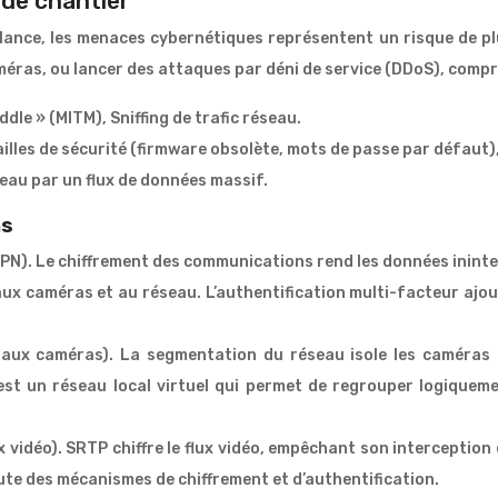
de chantier
lance, les menaces cybernétiques représentent un risque de p
méras, ou lancer des attaques par déni de service (DDoS), compr
le » (MITM), Sniffing de trafic réseau.
ailles de sécurité (firmware obsolète, mots de passe par défaut
eau par un flux de données massif.
as
). Le chiffrement des communications rend les données inintell
 aux caméras et au réseau. L’authentification multi-facteur aj
aux caméras). La segmentation du réseau isole les caméras d
 est un réseau local virtuel qui permet de regrouper logiqu
ux vidéo). SRTP chiffre le flux vidéo, empêchant son interceptio
ute des mécanismes de chiffrement et d’authentification.