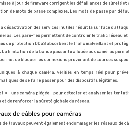
 mises à jour de firmware corrigent les défaillances de sûreté e
sation de mots de passe complexes. Les mots de passe par défa
a désactivation des services inutiles réduit la surface d’attaque 
méras. Les pare-feu permettent de contrôler le trafic réseau et 
ces de protection DDoS absorbent le trafic malveillant et protèg
. La limitation de la bande passante allouée aux caméras permet
au permet de bloquer les connexions provenant de sources suspec
uniques à chaque caméra, vérifiés en temps réel pour préveni
matiques de se faire passer pour des dispositifs légitimes.
 » – une caméra piégée – pour détecter et analyser les tentati
 et de renforcer la sûreté globale du réseau.
eaux de câbles pour caméras
s de travaux peuvent également endommager les réseaux de câbl