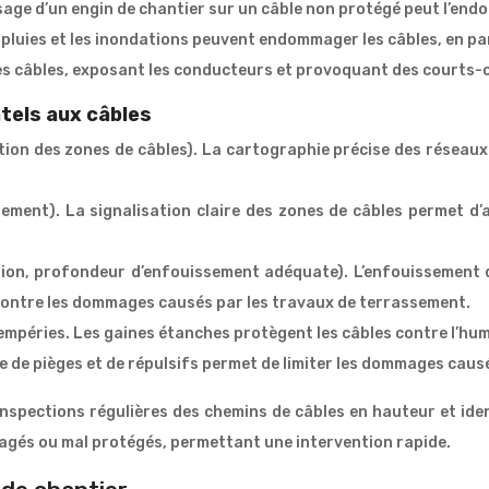
sage d’un engin de chantier sur un câble non protégé peut l’en
 pluies et les inondations peuvent endommager les câbles, en pa
es câbles, exposant les conducteurs et provoquant des courts-c
tels aux câbles
ation des zones de câbles). La cartographie précise des réseau
ement). La signalisation claire des zones de câbles permet d’al
ion, profondeur d’enfouissement adéquate). L’enfouissement de
contre les dommages causés par les travaux de terrassement.
empéries. Les gaines étanches protègent les câbles contre l’humi
e de pièges et de répulsifs permet de limiter les dommages caus
inspections régulières des chemins de câbles en hauteur et ide
magés ou mal protégés, permettant une intervention rapide.