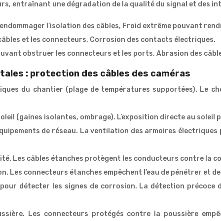
urs, entraînant une dégradation de la qualité du signal et des in
ndommager l’isolation des câbles, Froid extrême pouvant rendr
 câbles et les connecteurs, Corrosion des contacts électriques.
uvant obstruer les connecteurs et les ports, Abrasion des câbles
ales : protection des câbles des caméras
atiques du chantier (plage de températures supportées). Le c
oleil (gaines isolantes, ombrage). L’exposition directe au soleil
équipements de réseau. La ventilation des armoires électriques
dité. Les câbles étanches protègent les conducteurs contre la c
n. Les connecteurs étanches empêchent l’eau de pénétrer et de 
pour détecter les signes de corrosion. La détection précoce d
ussière. Les connecteurs protégés contre la poussière empê