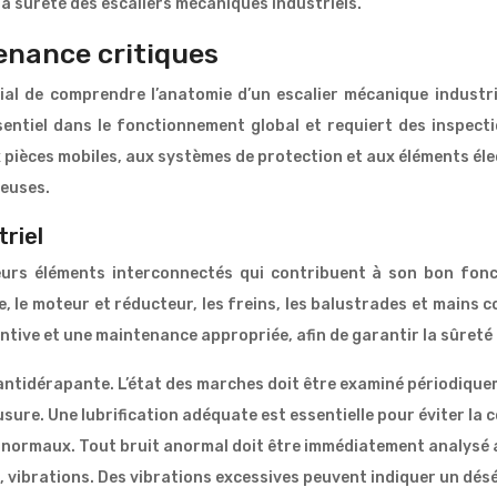
 la sûreté des escaliers mécaniques industriels.
enance critiques
dial de comprendre l’anatomie d’un escalier mécanique industr
ntiel dans le fonctionnement global et requiert des inspecti
 pièces mobiles, aux systèmes de protection et aux éléments é
teuses.
riel
eurs éléments interconnectés qui contribuent à son bon fonc
 le moteur et réducteur, les freins, les balustrades et mains co
ve et une maintenance appropriée, afin de garantir la sûreté et 
 antidérapante. L’état des marches doit être examiné périodiquem
usure. Une lubrification adéquate est essentielle pour éviter la 
 anormaux. Tout bruit anormal doit être immédiatement analysé af
, vibrations. Des vibrations excessives peuvent indiquer un dés