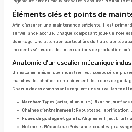
ingénieurs seront mieux préparés à assurer la fiabilité et
Éléments clés et points de maint
Afin d’assurer une maintenance efficiente, il est primor
surveillance accrue. Chaque composant joue un rôle esse
dommage. Une attention particulière doit être portée aux
incidents sérieux et des interruptions de production coû
Anatomie d’un escalier mécanique indust
Un escalier mécanique industriel est composé de plusi
marches, les chaînes d’entraînement, les roues de guidage,
Chacun de ces composants requiert une surveillance attenti
Marches:
Types (acier, aluminium), fixation, surface
Chaînes d’entraînement:
Robustesse, lubrification, 
Roues de guidage et galets:
Alignement, jeu, bruits
Moteur et Réducteur:
Puissance, couples, graissage