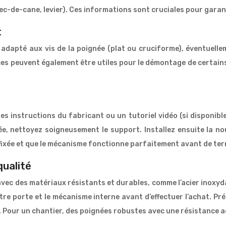
bec-de-cane, levier). Ces informations sont cruciales pour garant
t
dapté aux vis de la poignée (plat ou cruciforme), éventuelleme
es peuvent également être utiles pour le démontage de certain
s instructions du fabricant ou un tutoriel vidéo (si disponi
rée, nettoyez soigneusement le support. Installez ensuite la n
ixée et que le mécanisme fonctionne parfaitement avant de termi
qualité
vec des matériaux résistants et durables, comme l’acier inoxyda
votre porte et le mécanisme interne avant d’effectuer l’achat.
. Pour un chantier, des poignées robustes avec une résistance ac