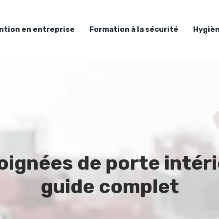
ntion en entreprise
Formation à la sécurité
Hygièn
ignées de porte intéri
guide complet