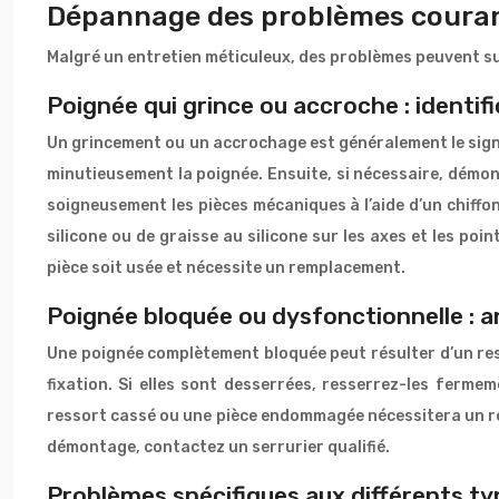
Dépannage des problèmes courant
Malgré un entretien méticuleux, des problèmes peuvent surv
Poignée qui grince ou accroche : identifi
Un grincement ou un accrochage est généralement le sign
minutieusement la poignée. Ensuite, si nécessaire, démont
soigneusement les pièces mécaniques à l’aide d’un chiffon
silicone ou de graisse au silicone sur les axes et les po
pièce soit usée et nécessite un remplacement.
Poignée bloquée ou dysfonctionnelle : a
Une poignée complètement bloquée peut résulter d’un ress
fixation. Si elles sont desserrées, resserrez-les ferm
ressort cassé ou une pièce endommagée nécessitera un rem
démontage, contactez un serrurier qualifié.
Problèmes spécifiques aux différents t