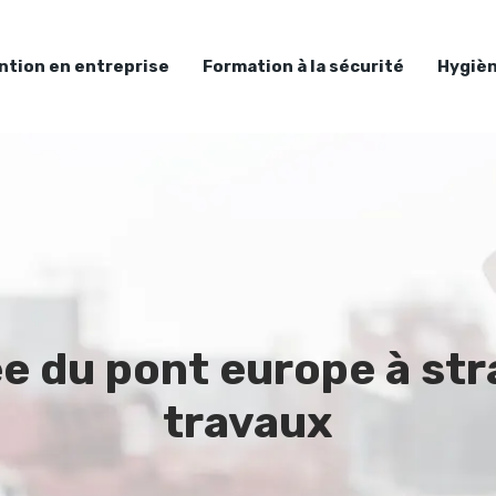
ntion en entreprise
Formation à la sécurité
Hygièn
e du pont europe à str
travaux