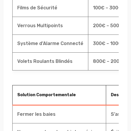
Films de Sécurité
100€ – 300€ par
Verrous Multipoints
200€ – 500€ par
Système d’Alarme Connecté
300€ – 1000€ (
Volets Roulants Blindés
800€ – 2000€ pa
Solution Comportementale
Descript
Fermer les baies
S’assure