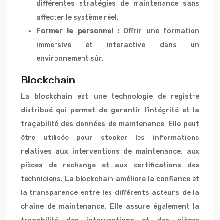
différentes stratégies de maintenance sans
affecter le système réel.
Former le personnel :
Offrir une formation
immersive et interactive dans un
environnement sûr.
Blockchain
La blockchain est une technologie de registre
distribué qui permet de garantir l’intégrité et la
traçabilité des données de maintenance. Elle peut
être utilisée pour stocker les informations
relatives aux interventions de maintenance, aux
pièces de rechange et aux certifications des
techniciens. La blockchain améliore la confiance et
la transparence entre les différents acteurs de la
chaîne de maintenance. Elle assure également la