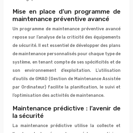
Mise en place d’un programme de
maintenance préventive avancé
Un programme de maintenance préventive avancé
repose sur l’analyse de la criticité des équipements
de sécurité. Il est essentiel de développer des plans
de maintenance personnalisés pour chaque type de
système, en tenant compte de ses spécificités et de
son environnement d’exploitation. L’utilisation
d’outils de GMAO (Gestion de Maintenance Assistée
par Ordinateur) facilite la planification, le suivi et
l’optimisation des activités de maintenance.
Maintenance prédictive : l’avenir de
la sécurité
La maintenance prédictive utilise la collecte et