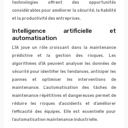
technologies offrent des opportunités
considérables pour améliorer la sécurité, la fiabilité
et la productivité des entreprises.
Intelligence artificielle et
automatisation
L’IA joue un rôle croissant dans la maintenance
prédictive et la gestion des risques. Les
algorithmes d’IA peuvent analyser les données de
sécurité pour identifier les tendances, anticiper les
pannes et optimiser les interventions de
maintenance. L’automatisation des tâches de
maintenance répétitives et dangereuses permet de
réduire les risques d’accidents et d’améliorer
l’efficacité des équipes. Elle est essentielle pour
l’automatisation maintenance industrielle.