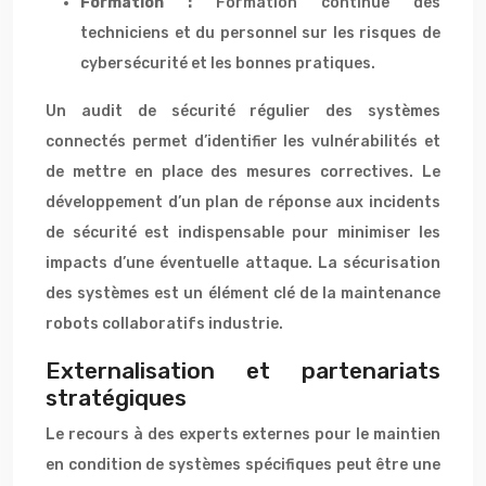
Formation :
Formation continue des
techniciens et du personnel sur les risques de
cybersécurité et les bonnes pratiques.
Un audit de sécurité régulier des systèmes
connectés permet d’identifier les vulnérabilités et
de mettre en place des mesures correctives. Le
développement d’un plan de réponse aux incidents
de sécurité est indispensable pour minimiser les
impacts d’une éventuelle attaque. La sécurisation
des systèmes est un élément clé de la maintenance
robots collaboratifs industrie.
Externalisation et partenariats
stratégiques
Le recours à des experts externes pour le maintien
en condition de systèmes spécifiques peut être une