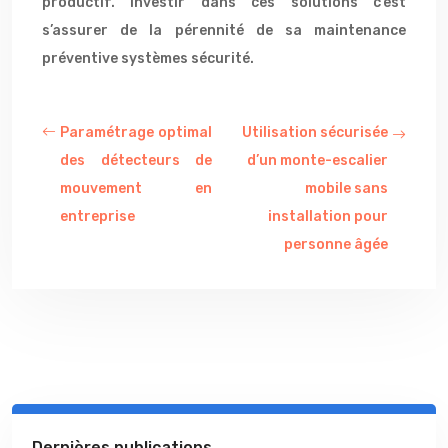
productif. Investir dans ces solutions c’est
s’assurer de la pérennité de sa maintenance
préventive systèmes sécurité.
Paramétrage optimal
Utilisation sécurisée
des détecteurs de
d’un monte-escalier
mouvement en
mobile sans
entreprise
installation pour
personne âgée
Dernières publications