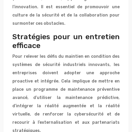
l’innovation. Il est essentiel de promouvoir une
culture de la sécurité et de la collaboration pour
surmonter ces obstacles.
Stratégies pour un entretien
efficace
Pour relever les défis du maintien en condition des
systèmes de sécurité industriels innovants, les
entreprises doivent adopter une approche
proactive et intégrée. Cela implique de mettre en
place un programme de maintenance préventive
avancé, d’utiliser la maintenance prédictive,
d’intégrer la réalité augmentée et la réalité
virtuelle, de renforcer la cybersécurité et de
recourir à l’externalisation et aux partenariats
stratégiques.