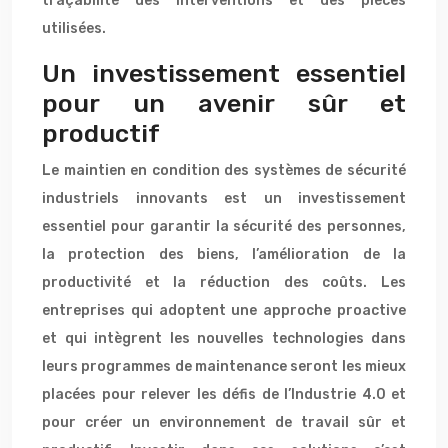
traçabilité des interventions et des pièces
utilisées.
Un investissement essentiel
pour un avenir sûr et
productif
Le maintien en condition des systèmes de sécurité
industriels innovants est un investissement
essentiel pour garantir la sécurité des personnes,
la protection des biens, l’amélioration de la
productivité et la réduction des coûts. Les
entreprises qui adoptent une approche proactive
et qui intègrent les nouvelles technologies dans
leurs programmes de maintenance seront les mieux
placées pour relever les défis de l’Industrie 4.0 et
pour créer un environnement de travail sûr et