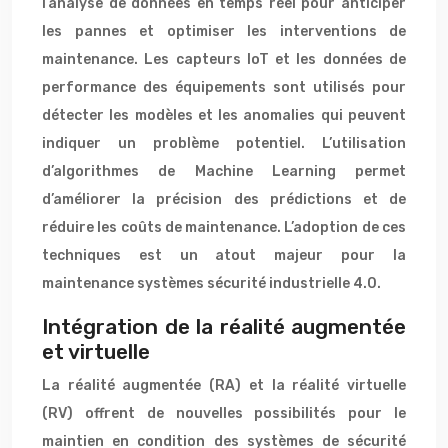
l’analyse de données en temps réel pour anticiper
les pannes et optimiser les interventions de
maintenance. Les capteurs IoT et les données de
performance des équipements sont utilisés pour
détecter les modèles et les anomalies qui peuvent
indiquer un problème potentiel. L’utilisation
d’algorithmes de Machine Learning permet
d’améliorer la précision des prédictions et de
réduire les coûts de maintenance. L’adoption de ces
techniques est un atout majeur pour la
maintenance systèmes sécurité industrielle 4.0.
Intégration de la réalité augmentée
et virtuelle
La réalité augmentée (RA) et la réalité virtuelle
(RV) offrent de nouvelles possibilités pour le
maintien en condition des systèmes de sécurité