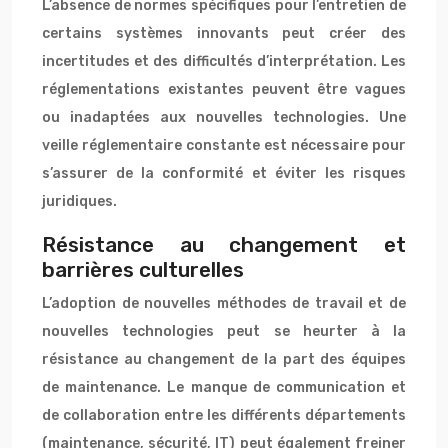
L’absence de normes spécifiques pour l’entretien de
certains systèmes innovants peut créer des
incertitudes et des difficultés d’interprétation. Les
réglementations existantes peuvent être vagues
ou inadaptées aux nouvelles technologies. Une
veille réglementaire constante est nécessaire pour
s’assurer de la conformité et éviter les risques
juridiques.
Résistance au changement et
barrières culturelles
L’adoption de nouvelles méthodes de travail et de
nouvelles technologies peut se heurter à la
résistance au changement de la part des équipes
de maintenance. Le manque de communication et
de collaboration entre les différents départements
(maintenance, sécurité, IT) peut également freiner