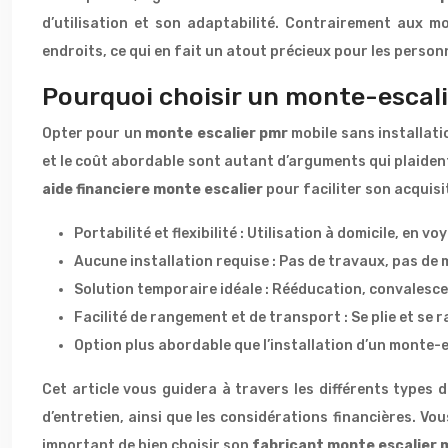
d’utilisation et son adaptabilité. Contrairement aux mod
endroits, ce qui en fait un atout précieux pour les person
Pourquoi choisir un monte-escali
Opter pour un
monte escalier pmr
mobile sans installati
et le coût abordable sont autant d’arguments qui plaiden
aide financiere monte escalier
pour faciliter son acquisi
Portabilité et flexibilité : Utilisation à domicile, en 
Aucune installation requise : Pas de travaux, pas de m
Solution temporaire idéale : Rééducation, convalesc
Facilité de rangement et de transport : Se plie et se
Option plus abordable que l’installation d’un monte-esc
Cet article vous guidera à travers les différents types 
d’entretien, ainsi que les considérations financières. Vou
important de bien choisir son
fabricant monte escalier 