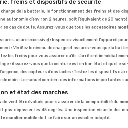
rie, freins et dispositifs de sécurité
e charge de la batterie, le fonctionnement des freins et des d
ne autonomie d’environ 2 heures, soit l’équivalent de 20 monté
érer en cas de doute. Assurez-vous que tous les
accessoires mont
issures, usure excessive) : Inspectez visuellement l’appareil po
ment : Vérifiez le niveau de charge et assurez-vous que la batt
stez les freins pour vous assurer qu’ils s’arrêtent immédiatemen
uillage : Assurez-vous que la ceinture est en bon état et qu’elle s
’urgence, des capteurs d’obstacles : Testez les dispositifs d’ar
e de main : Le manuel contient des informations importantes sur 
aison et état des marches
s doivent être évalués pour s’assurer de la compatibilité du
mon
it pas dépasser les 45 degrés. Une inspection visuelle des 
nte escalier mobile
doit se faire sur un escalier adapté.