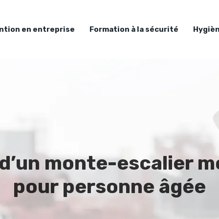
ntion en entreprise
Formation à la sécurité
Hygièn
 d’un monte-escalier mo
pour personne âgée