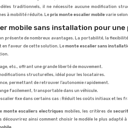
èles traditionnels, il ne nécessite aucune modification struct
nes à mobilité réduite. Le
prix monte escalier mobile
varie selon
er mobile sans installation pour une 
on présente de nombreux avantages. La portabilité, la flexibilité
t en faveur de cette solution. Le
monte escalier sans installat
tion.
voyage, etc., offrant une grande liberté de mouvement.
odifications structurelles, idéal pour les locataires.
ence, permettant de retrouver l’autonomie rapidement.
 range facilement, transportable dans un véhicule.
alier fixe dans certains cas : Réduit les coûts initiaux et les fr
de
monte escaliers electriques
mobiles, les critères de
securi
s découvrirez ainsi comment choisir le modèle le plus adapté à v
mobile
.