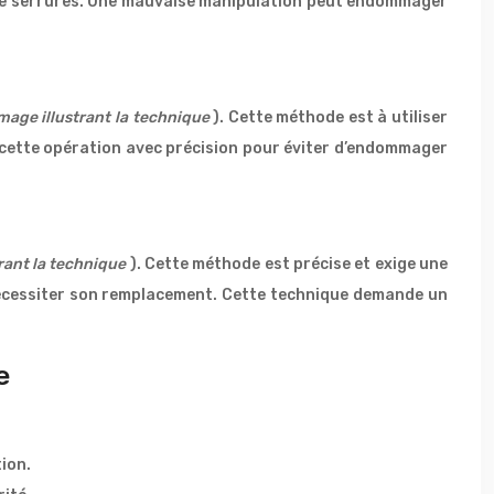
 de serrures. Une mauvaise manipulation peut endommager
image illustrant la technique
). Cette méthode est à utiliser
er cette opération avec précision pour éviter d’endommager
trant la technique
). Cette méthode est précise et exige une
écessiter son remplacement. Cette technique demande un
e
tion.