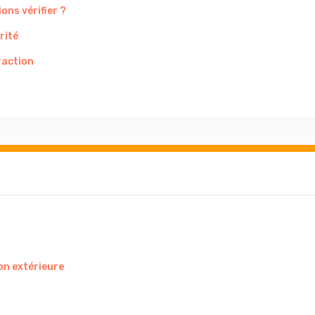
ons vérifier ?
rité
raction
on extérieure