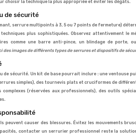
r choisir la technique la plus appropriée et éviter les dégâts.
au de sécurité
ant, serrure multipoints à 3, 5 ou 7 points de fermeture) déterm
s techniques plus sophistiquées. Observez attentivement le 
aires comme une barre anti-pince, un blindage de porte, o
ci des images de différents types de serrures et dispositifs de sécu
é
u de sécurité. Un kit de base pourrait inclure : une ventouse 
errures simples), des tournevis plats et cruciformes de différent
lus complexes (réservées aux professionnels), des outils spéc
es.
sponsabilité
tils peuvent causer des blessures. Évitez les mouvements brus
apacités, contacter un serrurier professionnel reste la solutio