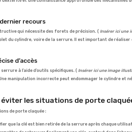
de dextérité et une connaissance approfondie des mécanismes
 dernier recours
tructive qui nécessite des forets de précision. (
Insérer ici une 
let du cylindre, voire de la serrure. Il est important de réalis
écise d’accès
 serrure à l’aide d’outils spécifiques. (
Insérer ici une image illus
Une manipulation incorrecte peut endommager le cylindre et n
 éviter les situations de porte claqué
ions de porte claquée :
fier que la clé est bien retirée de la serrure après chaque utilisa